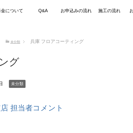
料金について
Q&A
お申込みの流れ
施工の流れ
兵庫 フロアコーティング
未分類
ング
日
未分類
店 担当者コメント