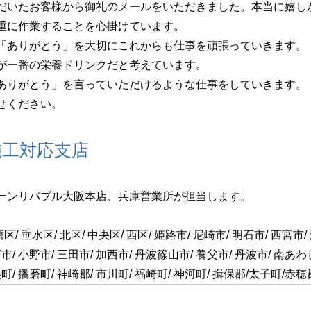
だいたお客様から御礼のメールをいただきました。本当に嬉し
重に作業することを心掛けています。
「ありがとう」を大切にこれからも仕事を頑張っていきます。
が一番の栄養ドリンクだと考えています。
ありがとう」を言っていただけるような仕事をしていきます。
せください。
施工対応支店
ーンリバブル大阪本店、兵庫営業所が担当します。
区/ 垂水区/ 北区/ 中央区/ 西区/ 姫路市/ 尼崎市/ 明石市/ 西宮市
市/ 小野市/ 三田市/ 加西市/ 丹波篠山市/ 養父市/ 丹波市/ 南あわ
美町/ 播磨町/ 神崎郡/ 市川町/ 福崎町/ 神河町/ 揖保郡/太子町/