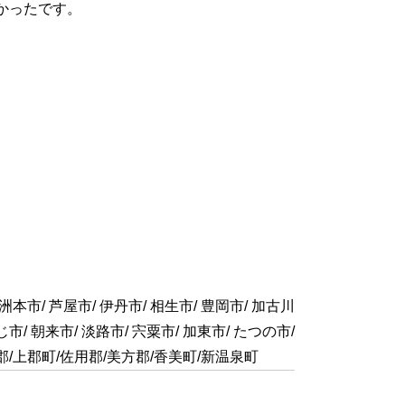
かったです。
/ 洲本市/ 芦屋市/ 伊丹市/ 相生市/ 豊岡市/ 加古川
じ市/ 朝来市/ 淡路市/ 宍粟市/ 加東市/ たつの市/
赤穂郡/上郡町/佐用郡/美方郡/香美町/新温泉町